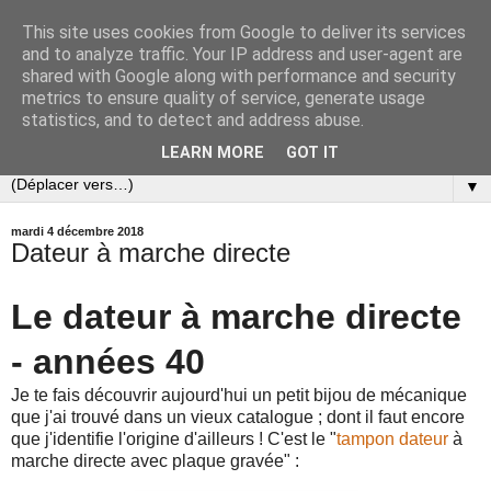
This site uses cookies from Google to deliver its services
Passion : tampon encreur
and to analyze traffic. Your IP address and user-agent are
shared with Google along with performance and security
metrics to ensure quality of service, generate usage
Un blog de collectionneur de tampons encreurs et de
statistics, and to detect and address abuse.
nostalgique des métiers de la gravure et de l'imprimerie.
LEARN MORE
GOT IT
▼
mardi 4 décembre 2018
Dateur à marche directe
Le dateur à marche directe
- années 40
Je te fais découvrir aujourd'hui un petit bijou de mécanique
que j'ai trouvé dans un vieux catalogue ; dont il faut encore
que j'identifie l'origine d'ailleurs ! C'est le "
tampon dateur
à
marche directe avec plaque gravée" :